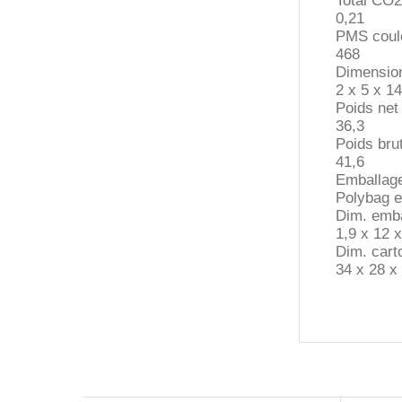
Total CO2
0,21
PMS coule
468
Dimension
2 x 5 x 14
Poids net 
36,3
Poids brut
41,6
Emballag
Polybag e
Dim. emba
1,9 x 12 
Dim. cart
34 x 28 x