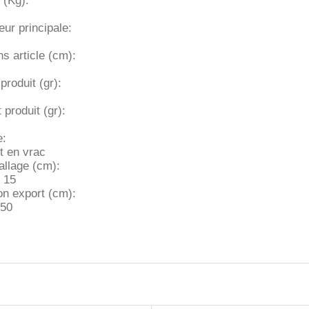
 (Kg):
ur principale:
s article (cm):
produit (gr):
 produit (gr):
e:
t en vrac
llage (cm):
x 15
on export (cm):
 50