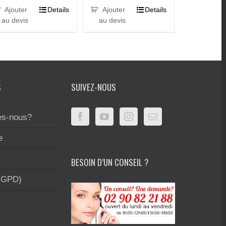
Ajouter
Details
Ajouter
Details
au devis
au devis
S
SUIVEZ-NOUS
s-nous?
e
BESOIN D’UN CONSEIL ?
RGPD)