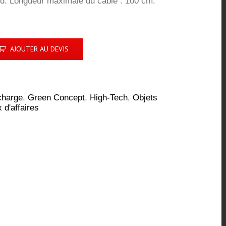
id. Longueur maximale du câble : 100 cm.
AJOUTER AU DEVIS
charge
,
Green Concept
,
High-Tech
,
Objets
 d'affaires