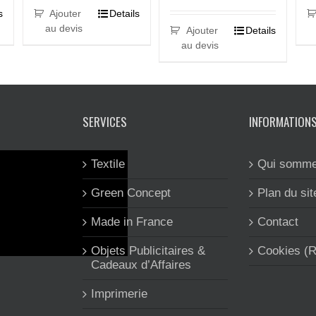
s
Ajouter
Details
au devis
Ajouter
Details
au devis
SERVICES
INFORMATION
Textile
Qui somme
Green Concept
Plan du sit
Made in France
Contact
Objets Publicitaires &
Cookies (
Cadeaux d’Affaires
Imprimerie