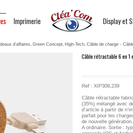
res
Imprimerie
Display et 
deaux d'affaires
,
Green Concept
,
High-Tech
,
Câble de charge
-
Câble
Câble rétractable 6 en 1 e
Ref :
XIP308,239
Câble rétractable fabriq
(35%) mélangé avec de 
d’article à partir de n
parfait pour les charg
de nouvelle génératio
A ordinaire. Sortie : t