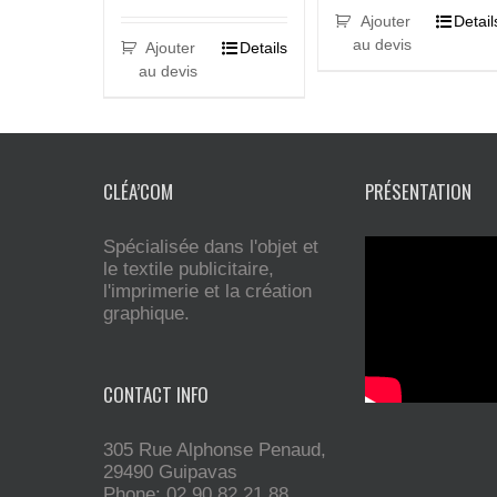
Ajouter
Detail
au devis
Ajouter
Details
au devis
CLÉA’COM
PRÉSENTATION
Spécialisée dans l'objet et
le textile publicitaire,
l'imprimerie et la création
graphique.
CONTACT INFO
305 Rue Alphonse Penaud,
29490 Guipavas
Phone: 02 90 82 21 88