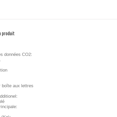
n produit
es données CO2:
L
tion
 boîte aux lettres
dditionel:
blé
incipale: