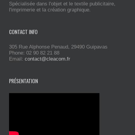
Spécialisée dans l'objet et le textile publicitaire,
l'imprimerie et la création graphique.
CONTACT INFO
305 Rue Alphonse Penaud, 29490 Guipavas
Phone: 02 90 82 21 88
Email:
contact@cleacom.fr
PRÉSENTATION