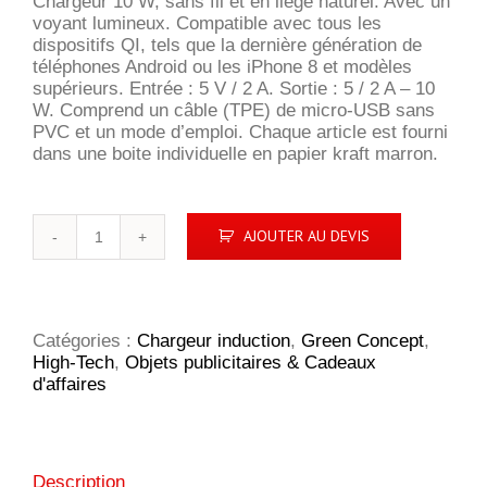
Chargeur 10 W, sans fil et en liège naturel. Avec un
voyant lumineux. Compatible avec tous les
dispositifs QI, tels que la dernière génération de
téléphones Android ou les iPhone 8 et modèles
supérieurs. Entrée : 5 V / 2 A. Sortie : 5 / 2 A – 10
W. Comprend un câble (TPE) de micro-USB sans
PVC et un mode d’emploi. Chaque article est fourni
dans une boite individuelle en papier kraft marron.
quantité
AJOUTER AU DEVIS
de
Cork
Wireless
Charger
10W
Catégories :
Chargeur induction
,
Green Concept
,
chargeur
High-Tech
,
Objets publicitaires & Cadeaux
sans
d'affaires
fil
Description