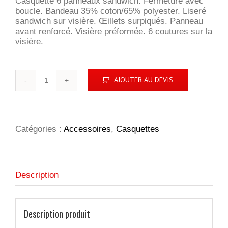
Casquette 6 panneaux sandwich. Fermeture avec
boucle. Bandeau 35% coton/65% polyester. Liseré
sandwich sur visière. Œillets surpiqués. Panneau
avant renforcé. Visière préformée. 6 coutures sur la
visière.
quantité
AJOUTER AU DEVIS
de
Liberty
Sandwich
Cap
Catégories :
Accessoires
,
Casquettes
Description
Description produit