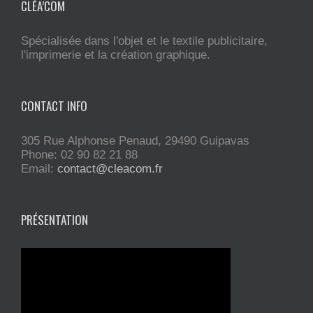
CLÉA’COM
Spécialisée dans l'objet et le textile publicitaire,
l'imprimerie et la création graphique.
CONTACT INFO
305 Rue Alphonse Penaud, 29490 Guipavas
Phone: 02 90 82 21 88
Email:
contact@cleacom.fr
PRÉSENTATION