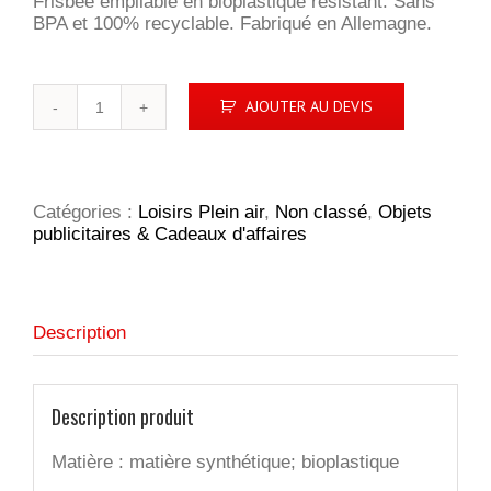
Frisbee empilable en bioplastique résistant. Sans
BPA et 100% recyclable. Fabriqué en Allemagne.
quantité
AJOUTER AU DEVIS
de
Eco
Flying
disc
space
Catégories :
Loisirs Plein air
,
Non classé
,
Objets
22
publicitaires & Cadeaux d'affaires
cm
Description
Description produit
Matière : matière synthétique; bioplastique