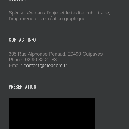
Spécialisée dans l'objet et le textile publicitaire,
l'imprimerie et la création graphique.
CONTACT INFO
305 Rue Alphonse Penaud, 29490 Guipavas
Phone: 02 90 82 21 88
Email:
contact@cleacom.fr
PRÉSENTATION