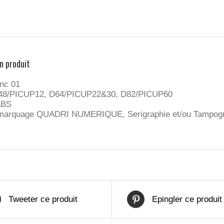
n produit
anc 01
D48/PICUP12, D64/PICUP22&30, D82/PICUP60
ABS
marquage QUADRI NUMERIQUE, Serigraphie et/ou Tampogr
Tweeter ce produit
Epingler ce produit