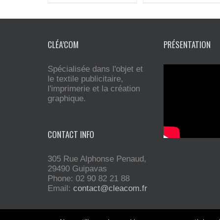
CLÉA’COM
PRÉSENTATION
Spécialisée dans l'objet et
le textile publicitaire,
l'imprimerie et la création
graphique.
CONTACT INFO
305 Rue Alphonse Penaud,
29490 Guipavas
Phone: 02 90 82 21 88
Email:
contact@cleacom.fr