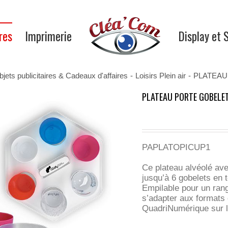
res
Imprimerie
Display et 
jets publicitaires & Cadeaux d'affaires
-
Loisirs Plein air
-
PLATEAU
PLATEAU PORTE GOBELE
PAPLATOPICUP1
Ce plateau alvéolé av
jusqu’à 6 gobelets en 
Empilable pour un rang
s’adapter aux formats
QuadriNumérique sur la