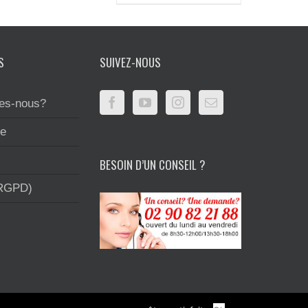
S
SUIVEZ-NOUS
es-nous?
te
BESOIN D’UN CONSEIL ?
(RGPD)