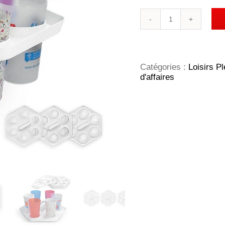
quantité
de
PLATEAU
PORTE
GOBELETS
Catégories :
Loisirs Pl
d'affaires