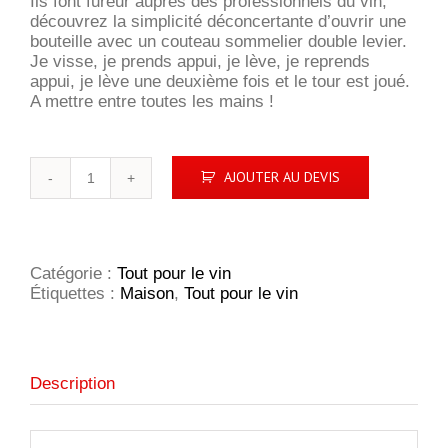
Ils font fureur auprès des professionnels du vin,
découvrez la simplicité déconcertante d’ouvrir une
bouteille avec un couteau sommelier double levier.
Je visse, je prends appui, je lève, je reprends
appui, je lève une deuxième fois et le tour est joué.
A mettre entre toutes les mains !
quantité
AJOUTER AU DEVIS
de
Sommelier
"Allegro"
Inox
Catégorie :
Tout pour le vin
Étiquettes :
Maison
,
Tout pour le vin
Description