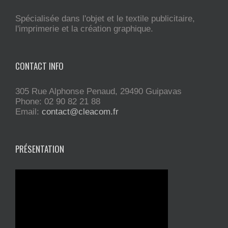
Spécialisée dans l'objet et le textile publicitaire,
l'imprimerie et la création graphique.
CONTACT INFO
305 Rue Alphonse Penaud, 29490 Guipavas
Phone: 02 90 82 21 88
Email:
contact@cleacom.fr
PRÉSENTATION