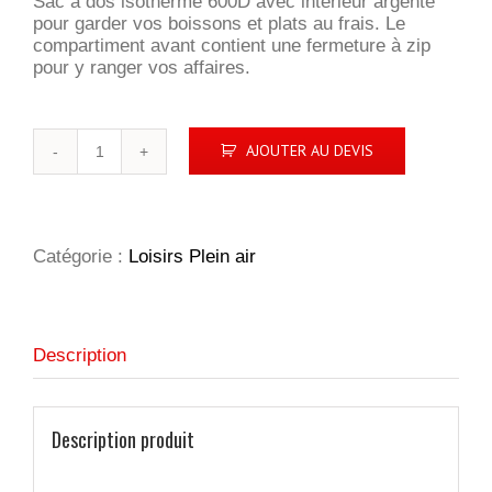
Sac à dos isotherme 600D avec intérieur argenté
pour garder vos boissons et plats au frais. Le
compartiment avant contient une fermeture à zip
pour y ranger vos affaires.
quantité
AJOUTER AU DEVIS
de
Sac
à
dos
isotherme
Catégorie :
Loisirs Plein air
Description
Description produit