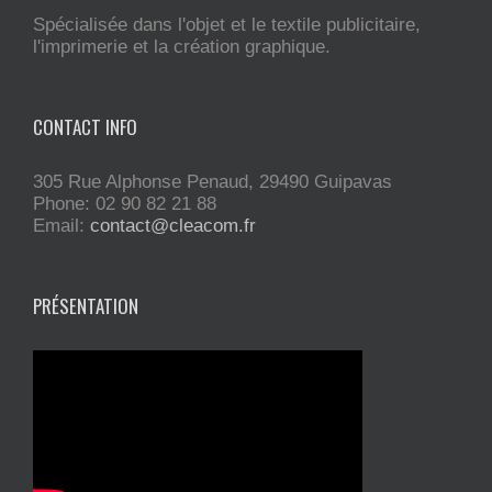
Spécialisée dans l'objet et le textile publicitaire,
l'imprimerie et la création graphique.
CONTACT INFO
305 Rue Alphonse Penaud, 29490 Guipavas
Phone: 02 90 82 21 88
Email:
contact@cleacom.fr
PRÉSENTATION