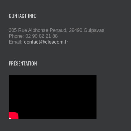
CONTACT INFO
305 Rue Alphonse Penaud, 29490 Guipavas
Phone: 02 90 82 21 88
Email:
contact@cleacom.fr
PRÉSENTATION