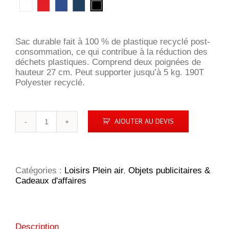
Sac durable fait à 100 % de plastique recyclé post-
consommation, ce qui contribue à la réduction des
déchets plastiques. Comprend deux poignées de
hauteur 27 cm. Peut supporter jusqu’à 5 kg. 190T
Polyester recyclé.
quantité
AJOUTER AU DEVIS
de
Totebag
Sai
en
RPET
Catégories :
Loisirs Plein air
,
Objets publicitaires &
7L
Cadeaux d'affaires
-
Noir
Description