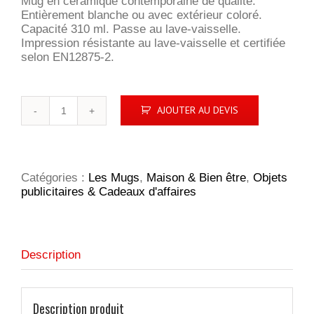
Mug en céramique contemporaine de qualité.
Entièrement blanche ou avec extérieur coloré.
Capacité 310 ml. Passe au lave-vaisselle.
Impression résistante au lave-vaisselle et certifiée
selon EN12875-2.
quantité
AJOUTER AU DEVIS
de
DeltaCup
mug
Catégories :
Les Mugs
,
Maison & Bien être
,
Objets
publicitaires & Cadeaux d'affaires
Description
Description produit