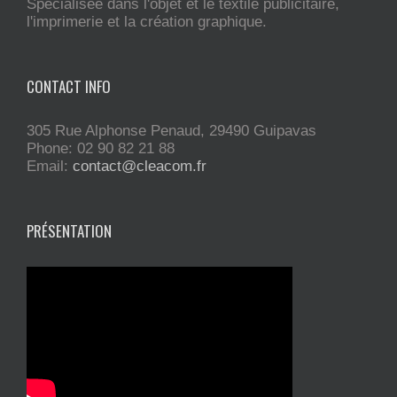
Spécialisée dans l'objet et le textile publicitaire,
l'imprimerie et la création graphique.
CONTACT INFO
305 Rue Alphonse Penaud, 29490 Guipavas
Phone: 02 90 82 21 88
Email:
contact@cleacom.fr
PRÉSENTATION