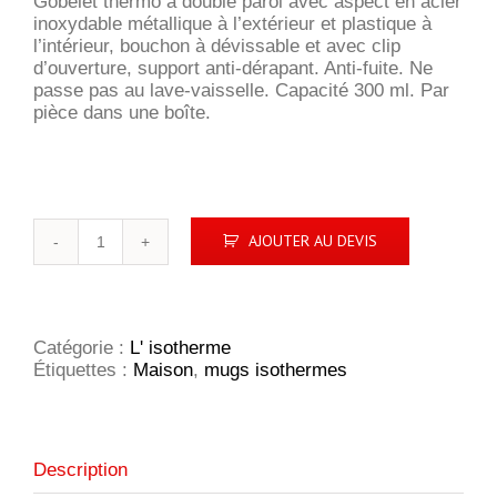
Gobelet thermo à double paroi avec aspect en acier
inoxydable métallique à l’extérieur et plastique à
l’intérieur, bouchon à dévissable et avec clip
d’ouverture, support anti-dérapant. Anti-fuite. Ne
passe pas au lave-vaisselle. Capacité 300 ml. Par
pièce dans une boîte.
quantité
AJOUTER AU DEVIS
de
Thermos
THERMO
CAN
Catégorie :
L' isotherme
Étiquettes :
Maison
,
mugs isothermes
Description