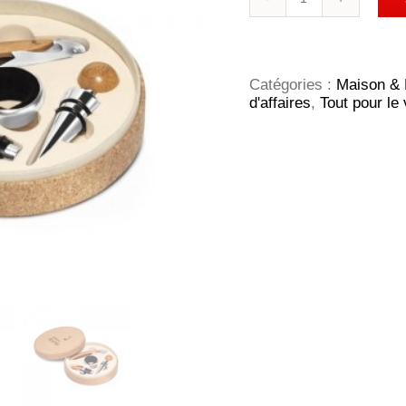
de
MORETO
Set
à
vin
Catégories :
Maison & 
d'affaires
,
Tout pour le 