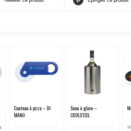
Tweeter ce produit
Epingler ce produit
Couteau à pizza – DI
Seau à glace –
M
MANO
COOLSTEEL
s