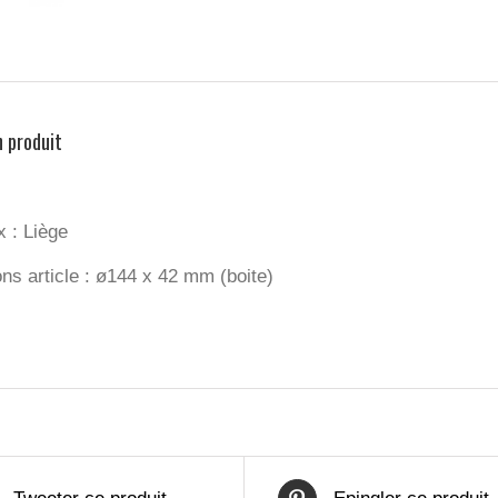
n produit
x : Liège
ns article : ø144 x 42 mm (boite)