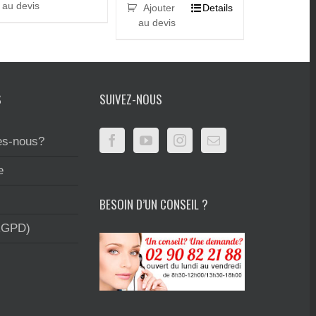
au devis
Ajouter
Details
au devis
S
SUIVEZ-NOUS
s-nous?
e
BESOIN D’UN CONSEIL ?
RGPD)