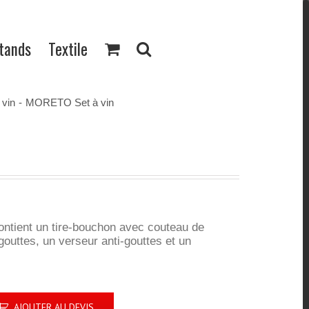
Stands
Textile
 vin
-
MORETO Set à vin
contient un tire-bouchon avec couteau de
-gouttes, un verseur anti-gouttes et un
AJOUTER AU DEVIS