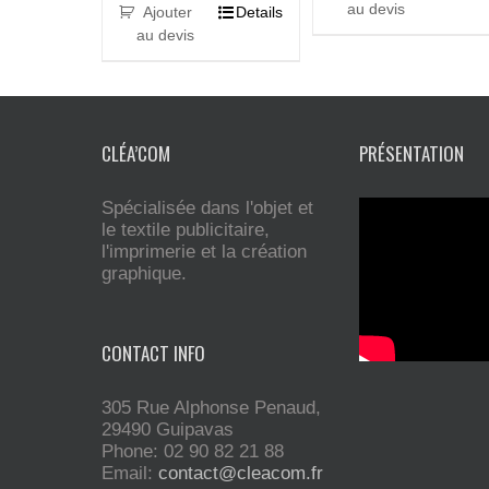
au devis
Ajouter
Details
au devis
CLÉA’COM
PRÉSENTATION
Spécialisée dans l'objet et
le textile publicitaire,
l'imprimerie et la création
graphique.
CONTACT INFO
305 Rue Alphonse Penaud,
29490 Guipavas
Phone: 02 90 82 21 88
Email:
contact@cleacom.fr