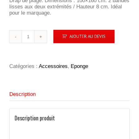
Drap de plage. Dimensions : 100×160 cm. 2 bandes
lisses aux deux extrémités / Hauteur 8 cm. Idéal
pour le marquage.
quantité
AJOUTER AU DEVIS
de
Drap
de
plage
Lagoon
Catégories :
Accessoires
,
Eponge
Description
Description produit