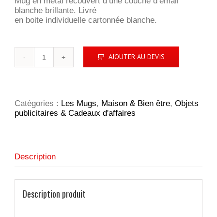
Mug en métal recouvert d’une couche d’émail
blanche brillante. Livré
en boite individuelle cartonnée blanche.
quantité
AJOUTER AU DEVIS
de
Outdoor
Catégories :
Les Mugs
,
Maison & Bien être
,
Objets
publicitaires & Cadeaux d'affaires
Description
Description produit