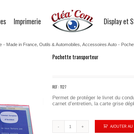
res
Imprimerie
Display et 
e
-
Made in France
,
Outils & Automobiles
,
Accessoires Auto
-
Pochet
Pochette transporteur
REF : 1127
Permet de protéger le livret du condu
carnet d’entretien, la carte grise dépl
quantité
AJOUTER AU 
de