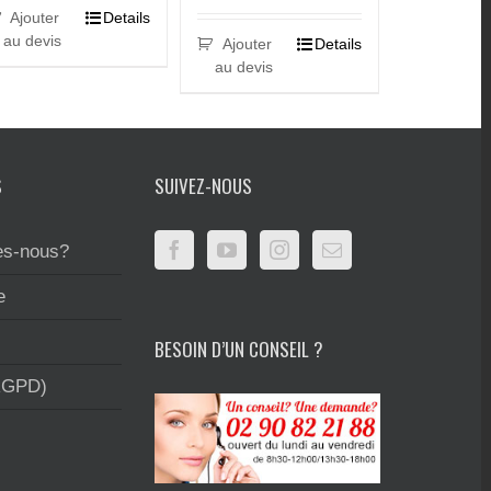
Ajouter
Details
au devis
Ajouter
Details
au devis
S
SUIVEZ-NOUS
s-nous?
e
BESOIN D’UN CONSEIL ?
RGPD)