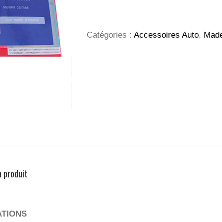
Pochette
transporteur
Catégories :
Accessoires Auto
,
Made
n produit
ATIONS