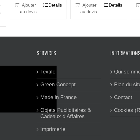
Ajouter
Details
Ajouter
Details
au devis
au devis
s
SERVICES
INFORMATION
Textile
Qui somme
Green Concept
Plan du sit
Made in France
Contact
Objets Publicitaires &
Cookies (
Cadeaux d’Affaires
Imprimerie