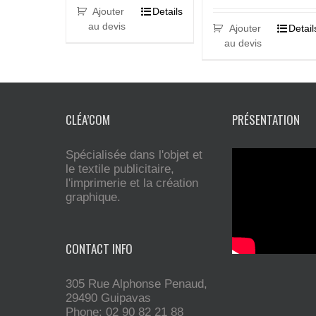
Ajouter
Details
au devis
Ajouter
Detail
au devis
CLÉA’COM
PRÉSENTATION
Spécialisée dans l'objet et
le textile publicitaire,
l'imprimerie et la création
graphique.
CONTACT INFO
305 Rue Alphonse Penaud,
29490 Guipavas
Phone: 02 90 82 21 88