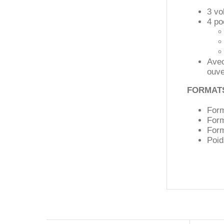
3 vo
4 po
Avec
ouve
FORMAT
Form
Form
Form
Poid