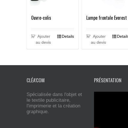
Ouvre-colis
Lampe frontale Everest
Ajouter
Details
Ajouter
Detail
au devis
au devis
CLÉA’COM
PRÉSENTATION
Spécialisée dans l'objet et
le textile publicitaire,
l'imprimerie et la création
graphique.