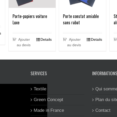
Porte-papiers voiture
St
Porte constat amiable
Luxe
a
sans rabat
s
Ajouter
Details
Ajouter
Details
au devis
au devis
SERVICES
INFORMATION
Textile
Qui somme
Green Concept
Plan du sit
Made in France
Contact