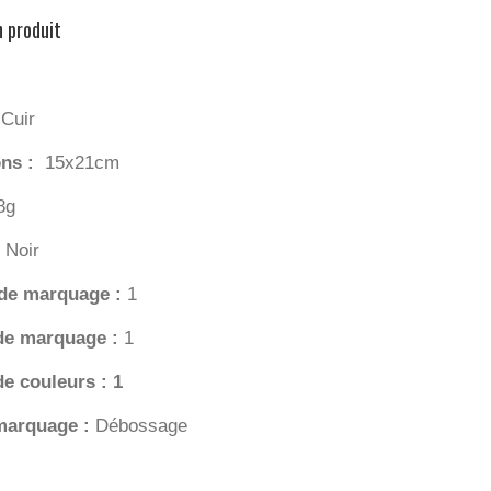
n produit
:
Cuir
ns :
15x21cm
8g
Noir
 de marquage :
1
de marquage :
1
e couleurs : 1
marquage :
Débossage