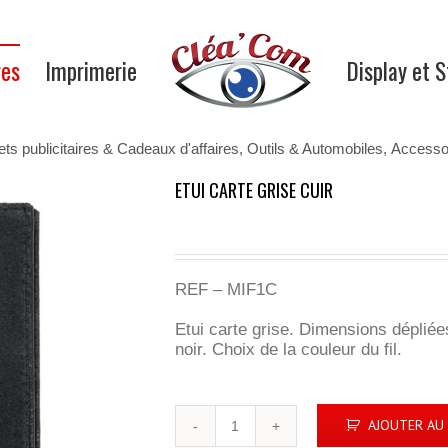
res
Imprimerie
Display et 
ets publicitaires & Cadeaux d'affaires
,
Outils & Automobiles
,
Accessoi
ETUI CARTE GRISE CUIR
REF – MIF1C
Etui carte grise. Dimensions dépliées
noir. Choix de la couleur du fil.
quantité
AJOUTER AU 
de