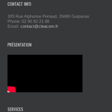
CONTACT INFO
305 Rue Alphonse Penaud, 29490 Guipavas
Phone: 02 90 82 21 88
Email:
contact@cleacom.fr
PRÉSENTATION
SERVICES