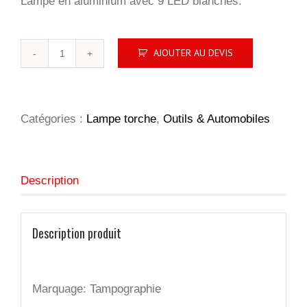
Lampe en aluminium avec 9 LED blanches.
quantité
AJOUTER AU DEVIS
de
Lampe
aluminium
Quattro
Catégories :
Lampe torche
,
Outils & Automobiles
Description
Description produit
Marquage: Tampographie