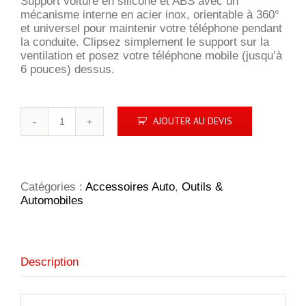
Support voiture en silicone et ABS avec un
mécanisme interne en acier inox, orientable à 360°
et universel pour maintenir votre téléphone pendant
la conduite. Clipsez simplement le support sur la
ventilation et posez votre téléphone mobile (jusqu’à
6 pouces) dessus.
quantité
AJOUTER AU DEVIS
de
Support
voiture
pour
téléphone
Catégories :
Accessoires Auto
,
Outils &
360°
Automobiles
Description