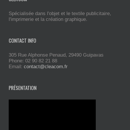
Spécialisée dans l'objet et le textile publicitaire,
l'imprimerie et la création graphique.
CONTACT INFO
305 Rue Alphonse Penaud, 29490 Guipavas
Phone: 02 90 82 21 88
Email:
contact@cleacom.fr
PRÉSENTATION