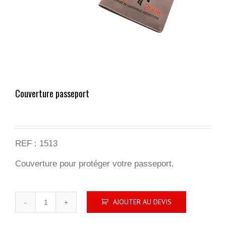
Couverture passeport
REF : 1513
Couverture pour protéger votre passeport.
quantité
AJOUTER AU DEVIS
de
Couverture