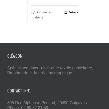
Ajouter au
Details
devis
CLÉA’COM
Spécialisée dans l'objet et le textile publicitaire,
l'imprimerie et la création graphique.
CONTACT INFO
305 Rue Alphonse Penaud, 29490 Guipavas
Phone: 02 90 82 21 88