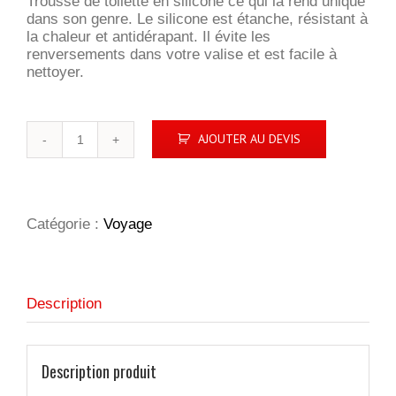
Trousse de toilette en silicone ce qui la rend unique
dans son genre. Le silicone est étanche, résistant à
la chaleur et antidérapant. Il évite les
renversements dans votre valise et est facile à
nettoyer.
quantité
AJOUTER AU DEVIS
de
Trousse
de
toilette
étanche
Catégorie :
Voyage
Description
Description produit