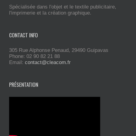
Spécialisée dans l'objet et le textile publicitaire,
l'imprimerie et la création graphique.
CONTACT INFO
305 Rue Alphonse Penaud, 29490 Guipavas
Phone: 02 90 82 21 88
Email:
contact@cleacom.fr
PRÉSENTATION