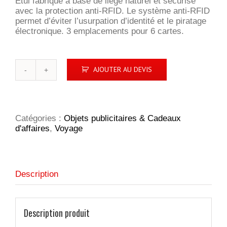
Etui fabriqué à base de liège naturel et sécurisé
avec la protection anti-RFID. Le système anti-RFID
permet d’éviter l’usurpation d’identité et le piratage
électronique. 3 emplacements pour 6 cartes.
quantité
AJOUTER AU DEVIS
de
Etui
passeport
anti
RFID
Catégories :
Objets publicitaires & Cadeaux
en
d'affaires
,
Voyage
liège
Description
Description produit