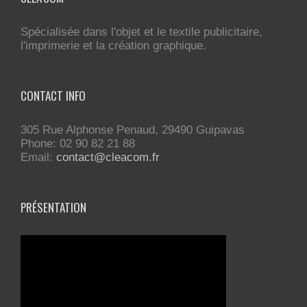
Spécialisée dans l'objet et le textile publicitaire,
l'imprimerie et la création graphique.
CONTACT INFO
305 Rue Alphonse Penaud, 29490 Guipavas
Phone: 02 90 82 21 88
Email:
contact@cleacom.fr
PRÉSENTATION