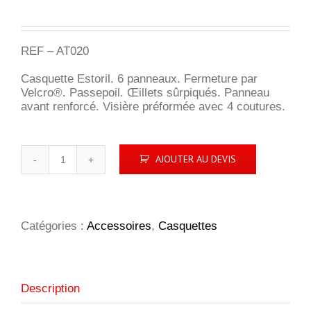
REF – AT020
Casquette Estoril. 6 panneaux. Fermeture par
Velcro®. Passepoil. Œillets sûrpiqués. Panneau
avant renforcé. Visière préformée avec 4 coutures.
quantité
AJOUTER AU DEVIS
de
Estoril
Cap
Catégories :
Accessoires
,
Casquettes
Description