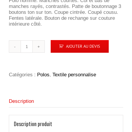
Polo homme. Manches courtes. Col et bas de
manches rayés, contrastés. Patte de boutonnage 3
boutons ton sur ton. Coupe cintrée. Coupé cousu.
Fentes latérale. Bouton de rechange sur couture
intérieure côté.
quantité
AJOUTER AU DEVIS
de
Pasadena
Homme
Catégories :
Polos
,
Textile personnalise
Description
Description produit