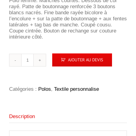
Polo femme. Manches courtes. Dessous de col
rayé. Patte de boutonnage renforcée 3 boutons
blancs nacrés. Fine bande rayée bicolore à
l’encolure + sur la patte de boutonnage + aux fentes
latérales + tag bas de manche. Coupé cousu.
Coupe cintrée. Bouton de rechange sur couture
intérieure côté.
quantité
AJOUTER AU DEVIS
de
Patriot
Femme
Catégories :
Polos
,
Textile personnalise
Description