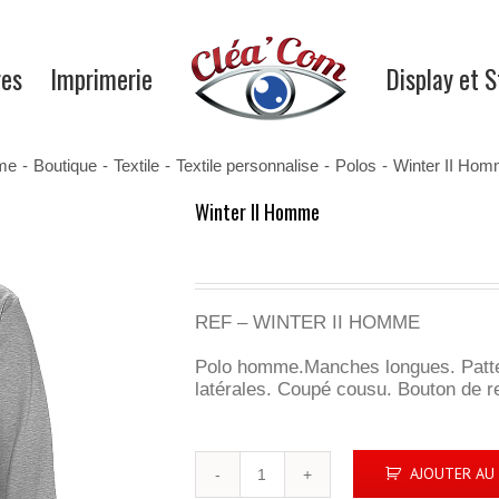
res
Imprimerie
Display et 
me
-
Boutique
-
Textile
-
Textile personnalise
-
Polos
-
Winter II Ho
Winter II Homme
REF – WINTER II HOMME
Polo homme.Manches longues. Patte 
latérales. Coupé cousu. Bouton de re
quantité
AJOUTER AU 
de