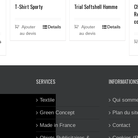
T-Shirt Sporty
Trial Softshell Homme
C
R
c
Ajouter
Details
Ajouter
Details
au devis
au devis
s
SERVICES
INFORMATION
Textile
Qui somme
Green Concept
Plan du sit
Made in France
Contact
Objets Publicitaires &
Cookies (