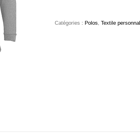
Winter
II
Homme
Catégories :
Polos
,
Textile personna