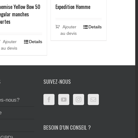
hemise Yellow Bow 50
Expedition Homme
egular manches
ourtes
Ajouter
Details
au devis
Ajouter
Details
au devis
S
SUIVEZ-NOUS
s-nous?
e
BESOIN D’UN CONSEIL ?
RGPD)