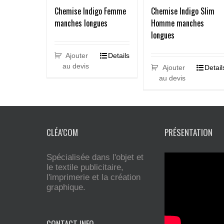
Chemise Indigo Femme
Chemise Indigo Slim
manches longues
Homme manches
longues
Ajouter
Details
au devis
Ajouter
Detail
au devis
CLÉA’COM
PRÉSENTATION
Spécialisée dans l'objet et
le textile publicitaire,
l'imprimerie et la création
graphique.
CONTACT INFO