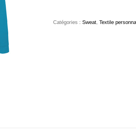
Snake
Sweat-
Shirt
Catégories :
Sweat
,
Textile personna