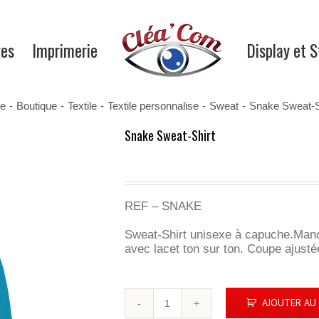
res
Imprimerie
Display et 
e
-
Boutique
-
Textile
-
Textile personnalise
-
Sweat
-
Snake Sweat-S
Snake Sweat-Shirt
REF – SNAKE
Sweat-Shirt unisexe à capuche.Ma
avec lacet ton sur ton. Coupe ajusté
quantité
AJOUTER AU 
de