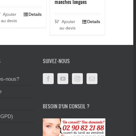
manches longues
Ajouter
Details
au devis
Ajouter
Details
au devis
S
SUIVEZ-NOUS
s-nous?
e
BESOIN D’UN CONSEIL ?
RGPD)