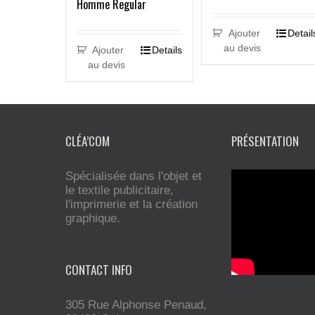
Homme Regular
Ajouter
Detail
au devis
Ajouter
Details
au devis
CLÉA’COM
PRÉSENTATION
Spécialisée dans l'objet et
le textile publicitaire,
l'imprimerie et la création
graphique.
CONTACT INFO
305 Rue Alphonse Penaud,