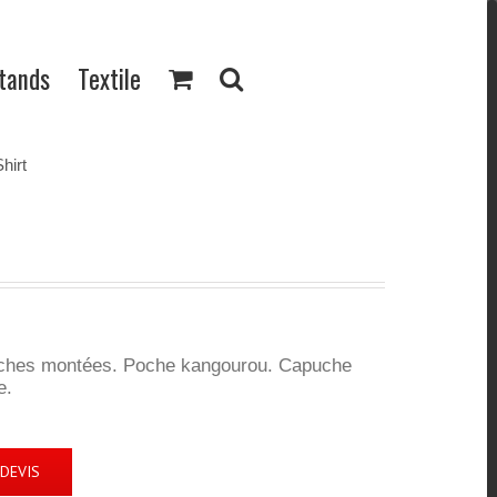
Stands
Textile
hirt
nches montées. Poche kangourou. Capuche
e.
DEVIS