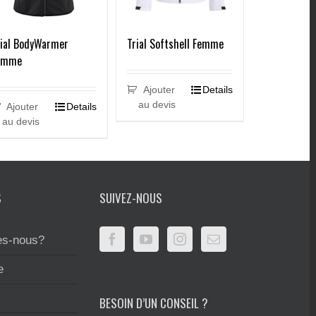
rial BodyWarmer
Trial Softshell Femme
emme
Ajouter
Details
au devis
Ajouter
Details
au devis
S
SUIVEZ-NOUS
s-nous?
e
BESOIN D’UN CONSEIL ?