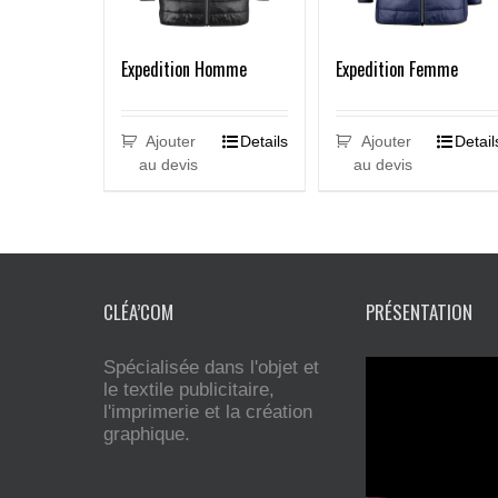
Expedition Homme
Expedition Femme
Ajouter
Details
Ajouter
Detail
au devis
au devis
CLÉA’COM
PRÉSENTATION
Spécialisée dans l'objet et
le textile publicitaire,
l'imprimerie et la création
graphique.