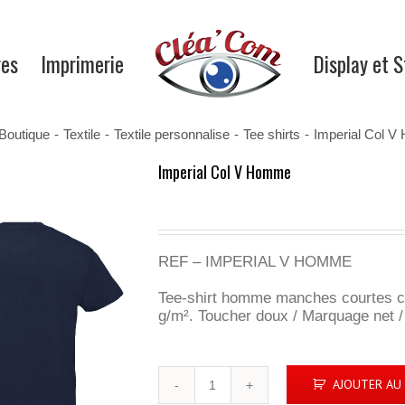
res
Imprimerie
Display et 
Boutique
-
Textile
-
Textile personnalise
-
Tee shirts
-
Imperial Col 
Imperial Col V Homme
REF – IMPERIAL V HOMME
Tee-shirt homme manches courtes co
g/m². Toucher doux / Marquage net / 
quantité
AJOUTER AU 
de