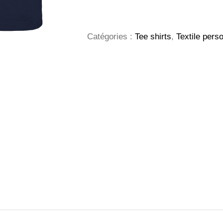
Imperial
Col
V
Homme
Catégories :
Tee shirts
,
Textile pers