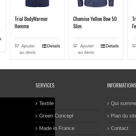
Trial BodyWarmer
Chemise Yellow Bow 50
T
Homme
Slim
F
s
Ajouter
Details
Ajouter
Details
au devis
au devis
SERVICES
INFORMATION
Textile
Qui somme
Green Concept
Plan du sit
Made in France
Contact