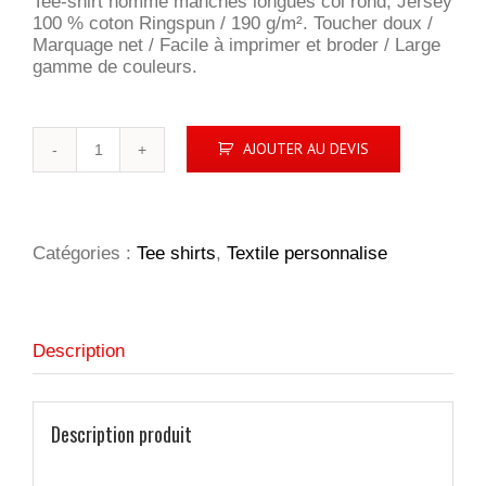
Tee-shirt homme manches longues col rond, Jersey
100 % coton Ringspun / 190 g/m². Toucher doux /
Marquage net / Facile à imprimer et broder / Large
gamme de couleurs.
quantité
AJOUTER AU DEVIS
de
Imperial
LSL
Homme
Catégories :
Tee shirts
,
Textile personnalise
Description
Description produit