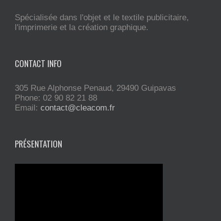
Spécialisée dans l'objet et le textile publicitaire,
l'imprimerie et la création graphique.
CONTACT INFO
305 Rue Alphonse Penaud, 29490 Guipavas
Phone: 02 90 82 21 88
Email:
contact@cleacom.fr
PRÉSENTATION