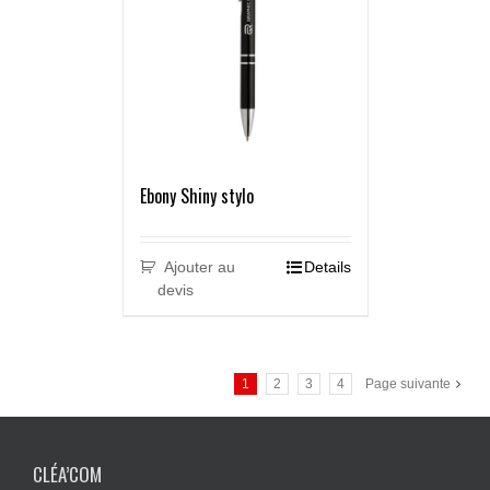
Ebony Shiny stylo
Ajouter au
Details
devis
1
2
3
4
Page suivante
CLÉA’COM