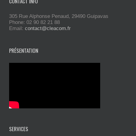
CONTACT INFO
305 Rue Alphonse Penaud, 29490 Guipavas
Phone: 02 90 82 21 88
Email:
contact@cleacom.fr
PRÉSENTATION
SERVICES