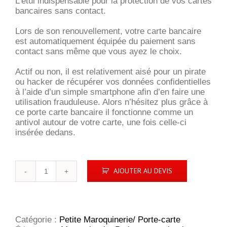
L’étui indispensable pour la protection de vos cartes
bancaires sans contact.
Lors de son renouvellement, votre carte bancaire
est automatiquement équipée du paiement sans
contact sans même que vous ayez le choix.
Actif ou non, il est relativement aisé pour un pirate
ou hacker de récupérer vos données confidentielles
à l’aide d’un simple smartphone afin d’en faire une
utilisation frauduleuse. Alors n’hésitez plus grâce à
ce porte carte bancaire il fonctionne comme un
antivol autour de votre carte, une fois celle-ci
insérée dedans.
quantité
AJOUTER AU DEVIS
de
Porte
carte
bancaire
sécurisé
Catégorie :
Petite Maroquinerie/ Porte-carte