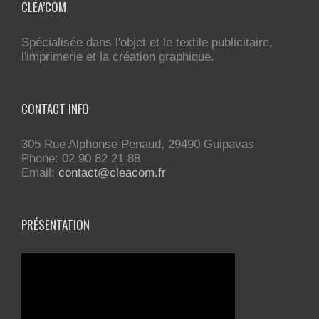
CLÉA’COM
Spécialisée dans l'objet et le textile publicitaire,
l'imprimerie et la création graphique.
CONTACT INFO
305 Rue Alphonse Penaud, 29490 Guipavas
Phone: 02 90 82 21 88
Email:
contact@cleacom.fr
PRÉSENTATION