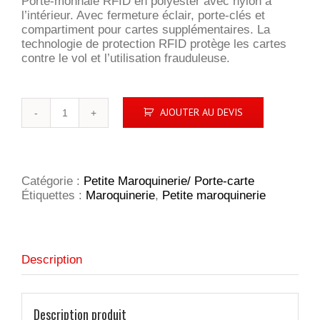
Porte-monnaie RFID en polyester avec nylon à
l’intérieur. Avec fermeture éclair, porte-clés et
compartiment pour cartes supplémentaires. La
technologie de protection RFID protège les cartes
contre le vol et l’utilisation frauduleuse.
quantité
AJOUTER AU DEVIS
de
Porte-
monnaie
RFID
PVC
Catégorie :
Petite Maroquinerie/ Porte-carte
/
Étiquettes :
Maroquinerie
,
Petite maroquinerie
Nylon
Description
Description produit