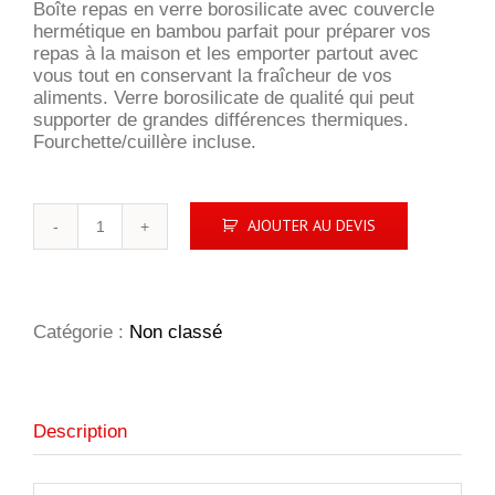
Boîte repas en verre borosilicate avec couvercle
hermétique en bambou parfait pour préparer vos
repas à la maison et les emporter partout avec
vous tout en conservant la fraîcheur de vos
aliments. Verre borosilicate de qualité qui peut
supporter de grandes différences thermiques.
Fourchette/cuillère incluse.
quantité
AJOUTER AU DEVIS
de
Boîte
repas
en
verre
Catégorie :
Non classé
avec
couvercle
en
bambou
Description