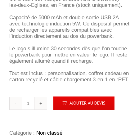
les-deux-Eglises, en France (stock uniquement).
Capacité de 5000 mAh et double sortie USB 2A
avec technologie induction 5W. Ce dispositif permet
de recharger les appareils compatibles avec
l’induction directement au dos du powerbank.
Le logo s’illumine 30 secondes dès que l’on touche
le powerbank pour mettre en valeur le logo. Il reste
également allumé quand il recharge.
Tout est inclus : personnalisation, coffret cadeau en
carton recyclé et câble chargement 3-en-1 en rPET.
quantité
AJOUTER AU DEVIS
de
P38
|
powerbank
100%
Catégorie :
Non classé
wood