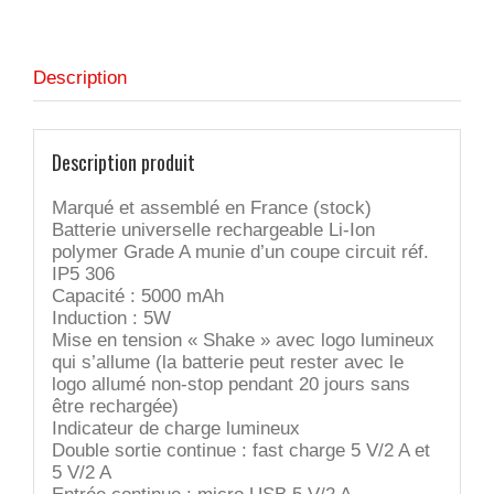
wireless
Description
Description produit
Marqué et assemblé en France (stock)
Batterie universelle rechargeable Li-Ion
polymer Grade A munie d’un coupe circuit réf.
IP5 306
Capacité : 5000 mAh
Induction : 5W
Mise en tension « Shake » avec logo lumineux
qui s’allume (la batterie peut rester avec le
logo allumé non-stop pendant 20 jours sans
être rechargée)
Indicateur de charge lumineux
Double sortie continue : fast charge 5 V/2 A et
5 V/2 A