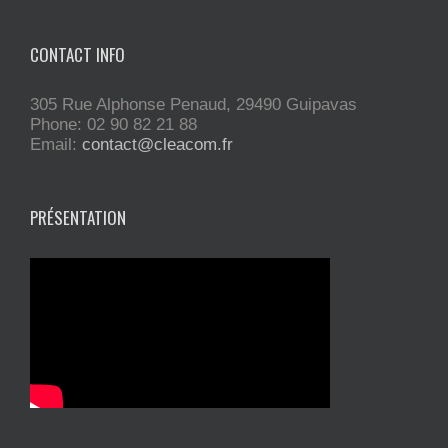
CONTACT INFO
305 Rue Alphonse Penaud, 29490 Guipavas
Phone: 02 90 82 21 88
Email:
contact@cleacom.fr
PRÉSENTATION