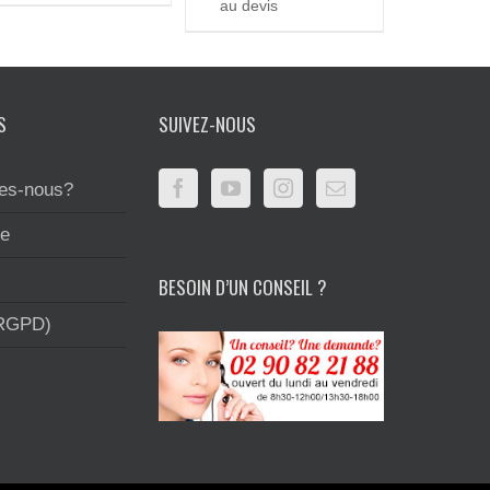
au devis
S
SUIVEZ-NOUS
es-nous?
te
BESOIN D’UN CONSEIL ?
(RGPD)