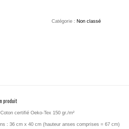
TOTE
BAG
COTON
CONF.
Catégorie :
Non classé
FRANCE
n produit
 Coton certifié Oeko-Tex 150 gr./m²
ns : 36 cm x 40 cm (hauteur anses comprises = 67 cm)