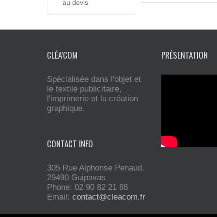
au devis
CLÉA’COM
PRÉSENTATION
Spécialisée dans l'objet et
le textile publicitaire,
l'imprimerie et la création
graphique.
CONTACT INFO
305 Rue Alphonse Penaud,
29490 Guipavas
Phone: 02 90 82 21 88
Email:
contact@cleacom.fr