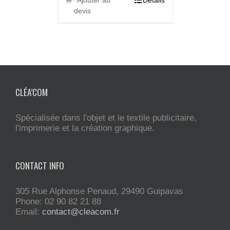
Ajouter au
Details
devis
CLÉA’COM
Spécialisée dans l'objet et le textile publicitaire,
l'imprimerie et la création graphique.
CONTACT INFO
305 Rue Alphonse Penaud, 29490 Guipavas
Phone: 02 90 82 21 88
Email:
contact@cleacom.fr