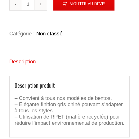
quantité
AJOUTER AU DEVIS
de
SAC
À
BENTO
ISOTHERME
Catégorie :
Non classé
'SENDAI',
GRIS
CHINÉ
RPET
Description
Description produit
– Convient à tous nos modèles de bentos.
– Elégante finition gris chiné pouvant s’adapter
à tous les styles.
– Utilisation de RPET (matière recyclée) pour
réduire l’impact environnemental de production.