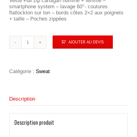
Veste Full zip cardigan homme + femme –
smartphone system – lavage 60°- coutures
flatlockton sur ton – bords côtes 2×2 aux poignets
+ taille – Poches zippées
quantité
AJOUTER AU DEVIS
de
Classic
Cardigan
Ladies
Catégorie :
Sweat
Description
Description produit