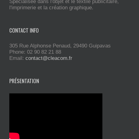
Spécialisée dans l'objet et le textile publicitaire,
l'imprimerie et la création graphique.
CONTACT INFO
305 Rue Alphonse Penaud, 29490 Guipavas
Phone: 02 90 82 21 88
Email:
contact@cleacom.fr
PRÉSENTATION