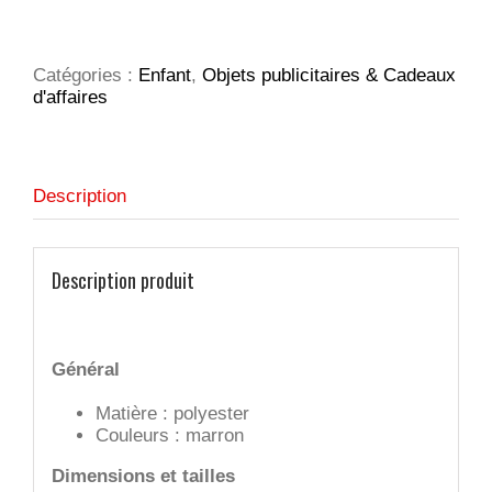
With
Love
ours
en
Catégories :
Enfant
,
Objets publicitaires & Cadeaux
peluche
d'affaires
Description
Description produit
Général
Matière : polyester
Couleurs : marron
Dimensions et tailles