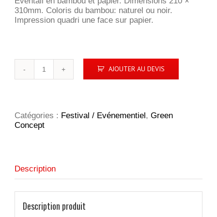
Eventail en bambou et papier. Dimensions 210 ×
310mm. Coloris du bambou: naturel ou noir.
Impression quadri une face sur papier.
quantité
AJOUTER AU DEVIS
de
Eventail
en
bambou
et
Catégories :
Festival / Evénementiel
,
Green
papier
Concept
Description
Description produit