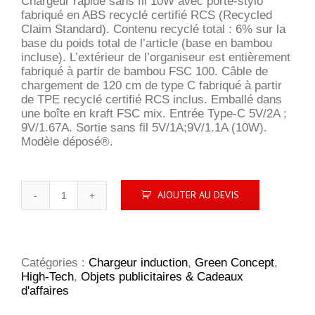
Chargeur rapide sans fil 10W avec porte-stylo
fabriqué en ABS recyclé certifié RCS (Recycled
Claim Standard). Contenu recyclé total : 6% sur la
base du poids total de l’article (base en bambou
incluse). L’extérieur de l’organiseur est entièrement
fabriqué à partir de bambou FSC 100. Câble de
chargement de 120 cm de type C fabriqué à partir
de TPE recyclé certifié RCS inclus. Emballé dans
une boîte en kraft FSC mix. Entrée Type-C 5V/2A ;
9V/1.67A. Sortie sans fil 5V/1A;9V/1.1A (10W).
Modèle déposé®.
quantité
AJOUTER AU DEVIS
de
Chargeur
sans
fil
10W
Catégories :
Chargeur induction
,
Green Concept
,
en
High-Tech
,
Objets publicitaires & Cadeaux
bambou
d'affaires
Calgary