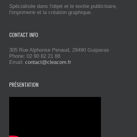
Spécialisée dans l'objet et le textile publicitaire,
l'imprimerie et la création graphique.
CONTACT INFO
305 Rue Alphonse Penaud, 29490 Guipavas
Phone: 02 90 82 21 88
Email:
contact@cleacom.fr
PRÉSENTATION