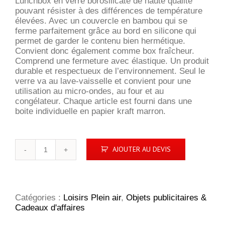
Lunchbox en verre borosilicaté de haute qualité
pouvant résister à des différences de température
élevées. Avec un couvercle en bambou qui se
ferme parfaitement grâce au bord en silicone qui
permet de garder le contenu bien hermétique.
Convient donc également comme box fraîcheur.
Comprend une fermeture avec élastique. Un produit
durable et respectueux de l’environnement. Seul le
verre va au lave-vaisselle et convient pour une
utilisation au micro-ondes, au four et au
congélateur. Chaque article est fourni dans une
boite individuelle en papier kraft marron.
quantité
AJOUTER AU DEVIS
de
Borneo
Lunchbox
Catégories :
Loisirs Plein air
,
Objets publicitaires &
Cadeaux d'affaires