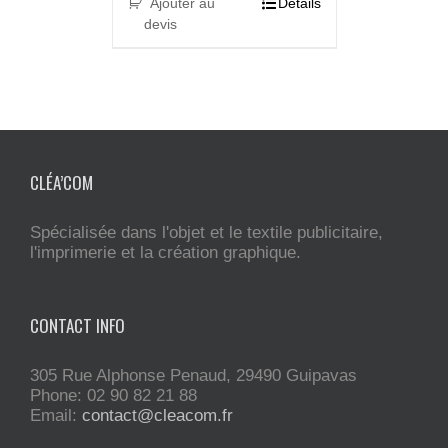
Ajouter au
Details
devis
CLÉA’COM
Spécialisée dans l'objet et le textile publicitaire,
l'imprimerie et la création graphique.
CONTACT INFO
305 Rue Alphonse Penaud, 29490 Guipavas
Phone: 02 90 82 21 88
Email:
contact@cleacom.fr