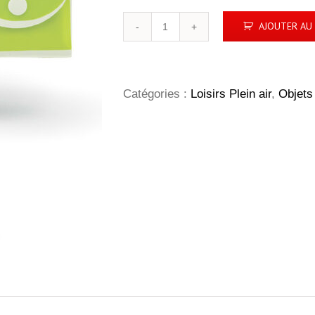
quantité
AJOUTER AU 
de
Cendrier
portable
de
plage
Catégories :
Loisirs Plein air
,
Objets 
personnalisé