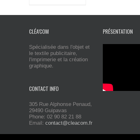
CLÉA’COM
PRÉSENTATION
Spécialisée dans l'objet et
le textile publicitaire,
l'imprimerie et la création
graphique.
CONTACT INFO
305 Rue Alphonse Penaud,
29490 Guipavas
Phone: 02 90 82 21 88
Email:
contact@cleacom.fr