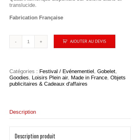
translucide.
Fabrication Française
quantité
AJOUTER AU DEVIS
de
GOBELET
PLASTIQUE
REUTILISABLE
30
Catégories :
Festival / Evénementiel
,
Gobelet
,
cl
Goodies
,
Loisirs Plein air
,
Made in France
,
Objets
publicitaires & Cadeaux d'affaires
Description
Description produit