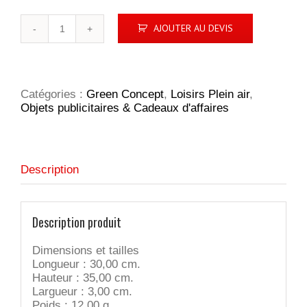
quantité
AJOUTER AU DEVIS
de
Hot
Soluble
Bag
sac
Catégories :
Green Concept
,
Loisirs Plein air
,
shopping
Objets publicitaires & Cadeaux d'affaires
Description
Description produit
Dimensions et tailles
Longueur : 30,00 cm.
Hauteur : 35,00 cm.
Largueur : 3,00 cm.
Poids : 12,00 g.