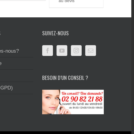
au devis
S
SUIVEZ-NOUS
s-nous?
e
BESOIN D’UN CONSEIL ?
RGPD)