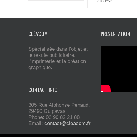
au devis
CLÉA’COM
PRÉSENTATION
Spécialisée dans l'objet et
le textile publicitaire,
l'imprimerie et la création
graphique.
CONTACT INFO
305 Rue Alphonse Penaud,
29490 Guipavas
Phone: 02 90 82 21 88
Email:
contact@cleacom.fr