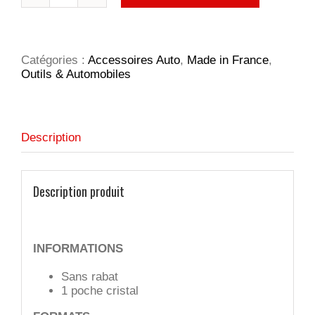
Porte
constat
amiable
sans
Catégories :
Accessoires Auto
,
Made in France
,
rabat
Outils & Automobiles
Description
Description produit
INFORMATIONS
Sans rabat
1 poche cristal