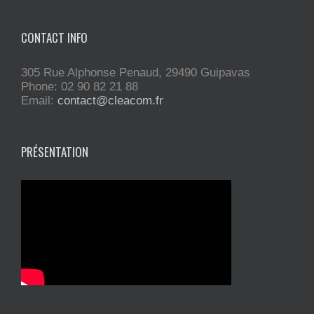
CONTACT INFO
305 Rue Alphonse Penaud, 29490 Guipavas
Phone: 02 90 82 21 88
Email:
contact@cleacom.fr
PRÉSENTATION