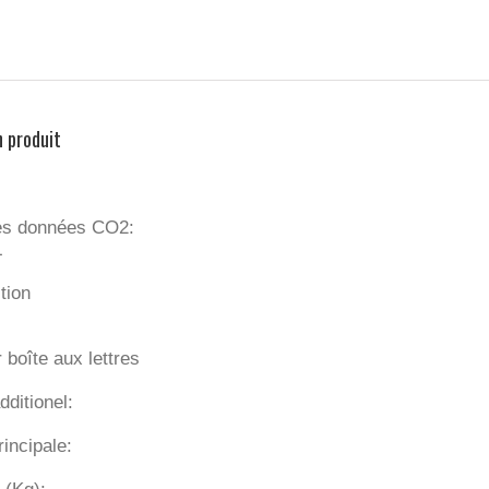
n produit
es données CO2:
L
tion
 boîte aux lettres
dditionel:
incipale: