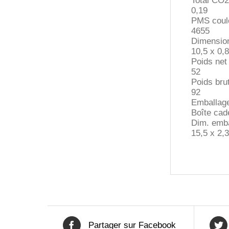
Total CO2
0,19
PMS coule
4655
Dimension
10,5 x 0,8
Poids net 
52
Poids brut
92
Emballag
Boîte cad
Dim. emba
15,5 x 2,3
Partager sur Facebook