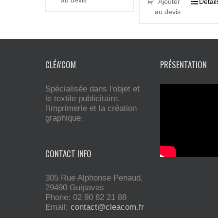
au devis
Ajouter
Detail
au devis
CLÉA’COM
PRÉSENTATION
Spécialisée dans l'objet et
le textile publicitaire,
l'imprimerie et la création
graphique.
CONTACT INFO
305 Rue Alphonse Penaud,
29490 Guipavas
Phone: 02 90 82 21 88
Email:
contact@cleacom.fr