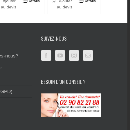
Ajouter
Details
Ajouter
Details
au devis
au devis
S
SUIVEZ-NOUS
s-nous?
e
BESOIN D’UN CONSEIL ?
RGPD)