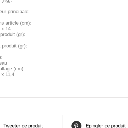
 (Kg):
ur principale:
s article (cm):
 x 14
produit (gr):
 produit (gr):
e:
eau
llage (cm):
 x 11,4
Tweeter ce produit
Epingler ce produit