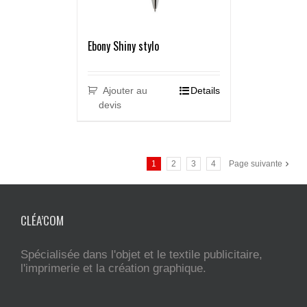
Ebony Shiny stylo
Ajouter au
Details
devis
1
2
3
4
Page suivante
CLÉA’COM
Spécialisée dans l'objet et le textile publicitaire,
l'imprimerie et la création graphique.