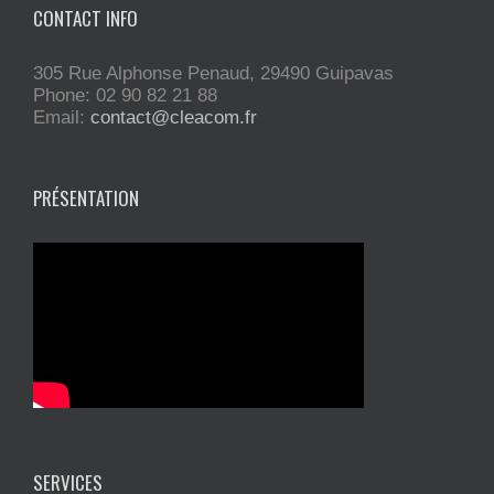
CONTACT INFO
305 Rue Alphonse Penaud, 29490 Guipavas
Phone: 02 90 82 21 88
Email:
contact@cleacom.fr
PRÉSENTATION
SERVICES