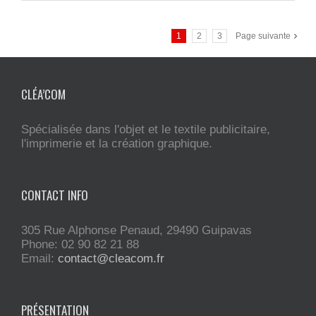
1
2
3
Page suivante
CLÉA’COM
Spécialisée dans l'objet et le textile publicitaire,
l'imprimerie et la création graphique.
CONTACT INFO
305 Rue Alphonse Penaud, 29490 Guipavas
Phone: 02 90 82 21 88
Email:
contact@cleacom.fr
PRÉSENTATION