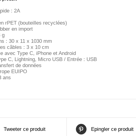
pide : 2A
n rPET (bouteilles recyclées)
ubber en import
 g
s : 30 x 11 x 1030 mm
es câbles : 3 x 10 cm
e avec Type C, iPhone et Android
Type C, Lightning, Micro USB / Entrée : USB
ansfert de données
urope EUIPO
3 ans
Tweeter ce produit
Epingler ce produit