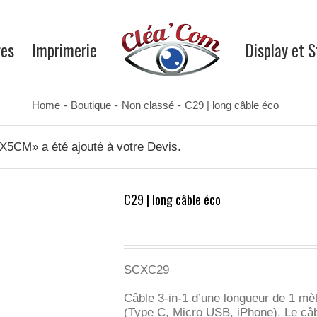
res
Imprimerie
Display et 
Home
-
Boutique
-
Non classé
-
C29 | long câble éco
M» a été ajouté à votre Devis.
C29 | long câble éco
SCXC29
Câble 3-in-1 d’une longueur de 1 mè
(Type C, Micro USB, iPhone). Le câbl