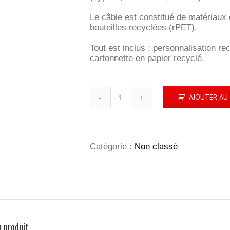
Le câble est constitué de matériaux
bouteilles recyclées (rPET).
Tout est inclus : personnalisation r
cartonnette en papier recyclé.
quantité
AJOUTER AU 
de
C29
|
long
câble
Catégorie :
Non classé
éco
n produit