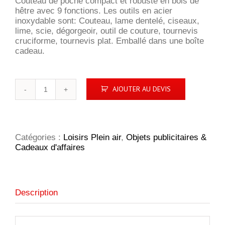
Couteau de poche compact et robuste en bois de
hêtre avec 9 fonctions. Les outils en acier
inoxydable sont: Couteau, lame dentelé, ciseaux,
lime, scie, dégorgeoir, outil de couture, tournevis
cruciforme, tournevis plat. Emballé dans une boîte
cadeau.
quantité
AJOUTER AU DEVIS
de
Couteau
de
poche
Wood
Catégories :
Loisirs Plein air
,
Objets publicitaires &
Cadeaux d'affaires
Description